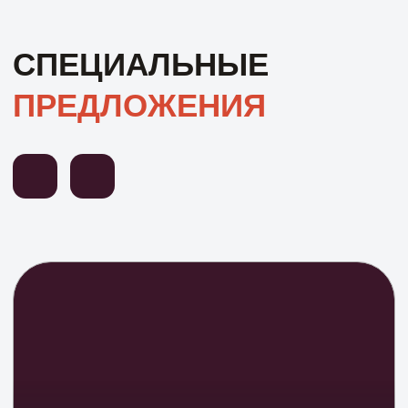
— Поэтапная оплата (фундамент → стены →
кровля)
— Эскроу-счета при ипотеке
— Рассрочка до 2 лет без процентов
— Фиксированная стоимость в договоре