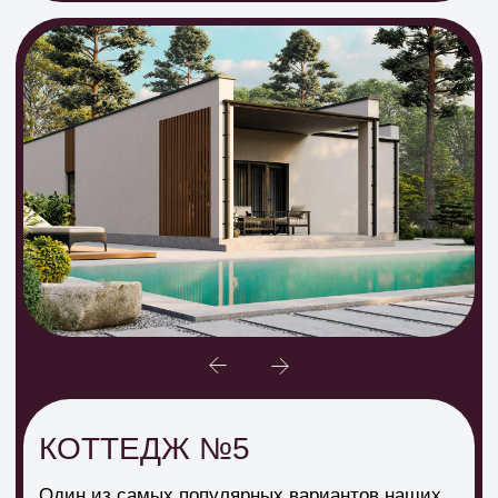
Ипотека на выгодных
условиях
6%
18%
Семейная и IT-ипотека
Для всех
Подробнее
Ваш дом в коттеджном
посёлке «Удачный»