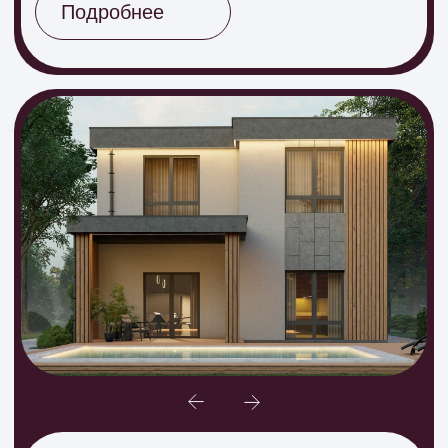
2
97 м
3 спальни
1 санузел
Подробнее