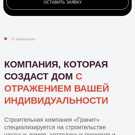
КО
МПА
НИЯ,
КОТОРАЯ
СОЗДАСТ ДОМ
C
ОТРАЖЕНИЕМ ВАШЕЙ
ИНДИВИДУАЛЬНОСТИ
Строительная компания «Гранит»
специализируется на строительстве
частных домов, коттеджных поселков и
девелоперских проектов в Краснодарском
крае.
Мы выполняем полный цикл работ:
проектирование, строительство,
подключение коммуникаций,
благоустройство и дальнейшее
управление объектами.
+80
построенных домов