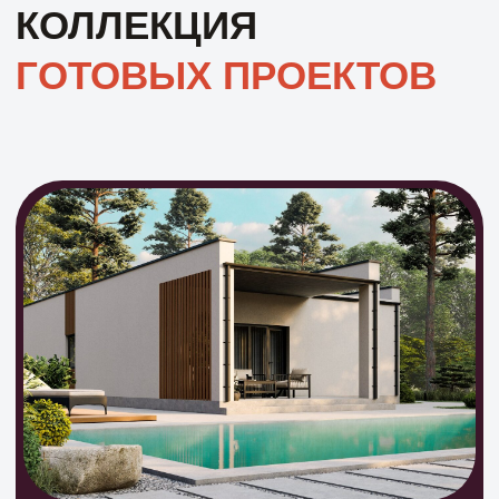
2
85 м
3 спальни
1 санузел
Подробнее