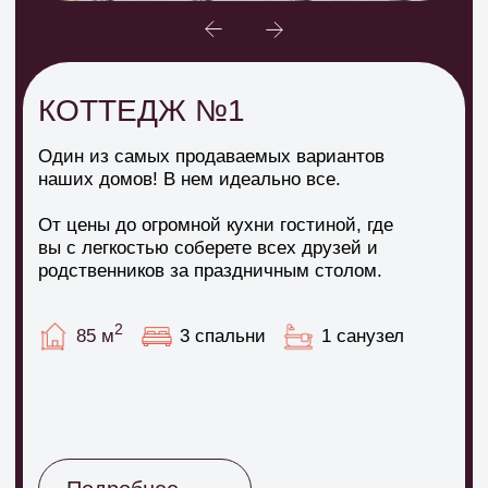
КОТТЕДЖ №2
Этот двухэтажный дом в стиле хай-тек
предлагает не только строгую и
оригинальную геометрию, но и высокую
функциональность.
Великолепное сочетание благородных
пород дерева и камня добавляет теплоту и
уют, в то время как панорамное остекление
расширяет пространство и создает
единение с природой.
2
145 м
4 спальни
2 санузла
Подробнее