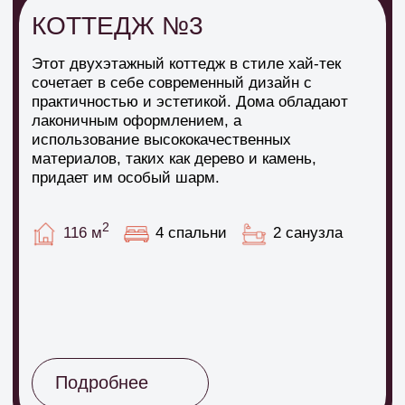
КОТТЕДЖ №5
Один из самых популярных вариантов наших
домов!
Здесь всё продумано до мелочей.
От выгодной цены до просторной кухни-
гостиной, где без труда соберутся все ваши
друзья и родные за праздничным столом.
2
72 м
2 спальни
1 санузел
Подробнее