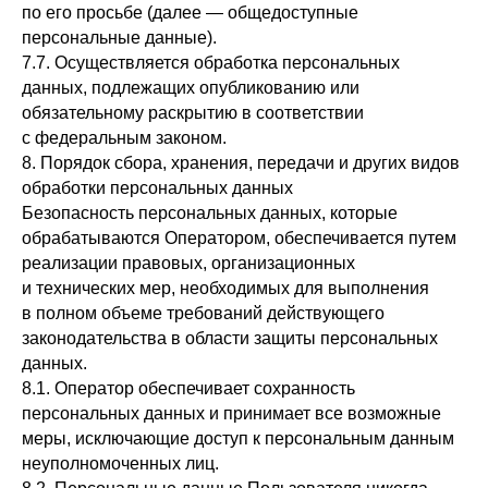
по его просьбе (далее — общедоступные
персональные данные).
7.7. Осуществляется обработка персональных
данных, подлежащих опубликованию или
обязательному раскрытию в соответствии
с федеральным законом.
8. Порядок сбора, хранения, передачи и других видов
Меню
обработки персональных данных
Безопасность персональных данных, которые
Партнёрам
Проекты
обрабатываются Оператором, обеспечивается путем
Контакты
Портфолио
реализации правовых, организационных
и технических мер, необходимых для выполнения
О компании
в полном объеме требований действующего
законодательства в области защиты персональных
данных.
Документация
8.1. Оператор обеспечивает сохранность
Реквизиты
персональных данных и принимает все возможные
меры, исключающие доступ к персональным данным
Пользовательское соглашение
неуполномоченных лиц.
Политика обработки